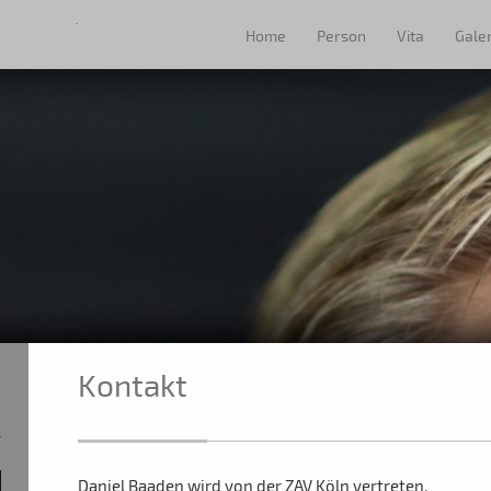
.
Home
Person
Vita
Galer
Kontakt
Daniel Baaden wird von der ZAV Köln vertreten.